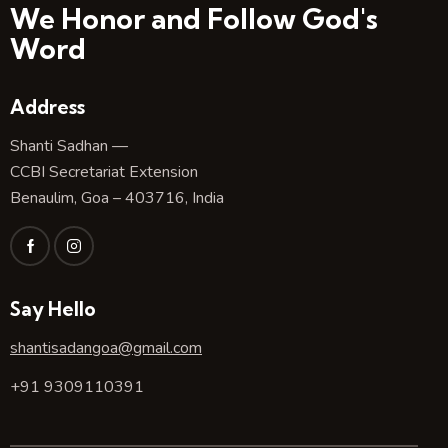
g
We Honor and Follow God's
a
Word
t
i
Address
o
n
Shanti Sadhan —
CCBI Secretariat Extension
Benaulim, Goa – 403716, India
Say Hello
shantisadangoa@gmail.com
+91 9309110391